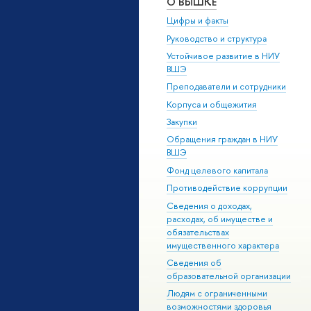
О ВЫШКЕ
Цифры и факты
Руководство и структура
Устойчивое развитие в НИУ
ВШЭ
Преподаватели и сотрудники
Корпуса и общежития
Закупки
Обращения граждан в НИУ
ВШЭ
Фонд целевого капитала
Противодействие коррупции
Сведения о доходах,
расходах, об имуществе и
обязательствах
имущественного характера
Сведения об
образовательной организации
Людям с ограниченными
возможностями здоровья