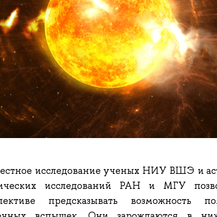
естное исследование ученых НИУ ВШЭ и ас
ических исследований РАН и МГУ позво
пективе предсказывать возможность п
ечных вспышек. Они зарождаются в ниж