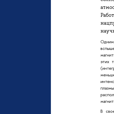
атмо
Рабо
нацп
науч
Одним
вспыше
магнит
этих 
(инте
меньш
интен
плазмы
распол
магнит
В сво