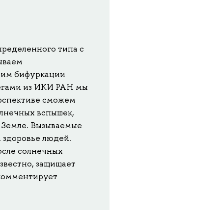
пределенного типа с
ываем
дим бифуркации
легами из ИКИ РАН мы
ерспективе сможем
лнечных вспышек,
а Земле. Вызываемые
а здоровье людей.
осле солнечных
известно, защищает
 комментирует