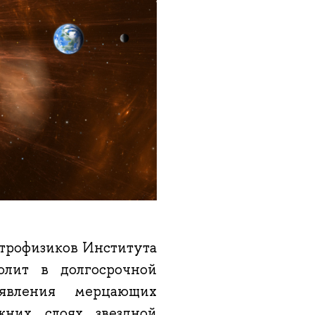
трофизиков Института
лит в долгосрочной
оявления мерцающих
них слоях звездной