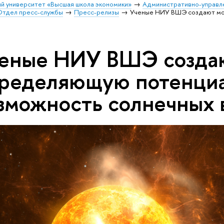
й университет «Высшая школа экономики»
Административно-управл
Отдел пресс-службы
Пресс-релизы
Ученые НИУ ВШЭ создают мо
еные НИУ ВШЭ создаю
ределяющую потенци
зможность солнечных