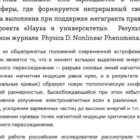
сферы, где формируется непрерывный све
та выполнена при поддержке мегагранта прав
роекта «Наука и университеты». Резуль
ном журнале Physica D: Nonlinear Phenomena
 из общепринятых положений современной астрофизи
к является то, что в момент вспышки выделение энерг
ного пересоединения — разрыва силовых линий магнитно
точках магнитная индукция равна нулю, и в результат
гральные кривые) образуют новую топологическую конф
ей размерностью. Высвобождающийся при этом избыт
сивное излучение электромагнитных волн в различных 
, ускорение заряженных частиц до высоких энергий и т.п
ожении нулевых точек магнитной индукции критически в
ного пересоединения.
ей работе российские исследователи рассмотрели 