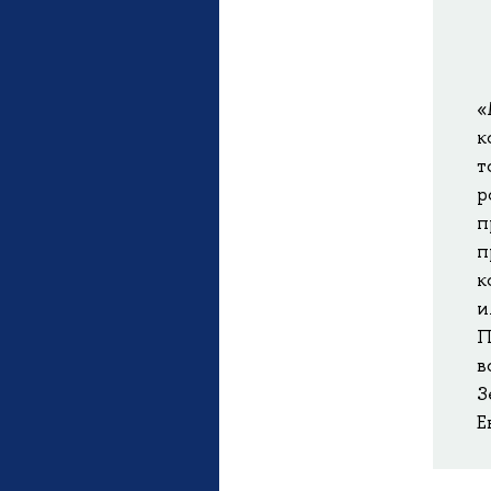
«
к
т
р
п
п
к
и
П
в
З
Е