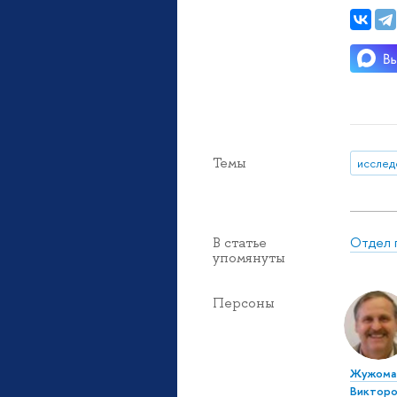
Темы
исслед
Отдел 
В статье
упомянуты
Персоны
Жужома 
Викторо