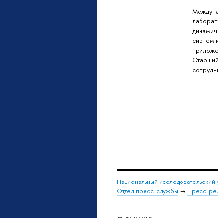
Междун
лаборат
динамич
систем 
приложе
Старший
сотрудн
Национальный исследовательский 
Отдел пресс-службы
→
Пресс-ре