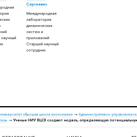
Сергеевич
ародная
ория
Международная
еских
лаборатория
и
динамических
ний:
систем и
 научный
приложений:
ик
Старший научный
сотрудник
университет «Высшая школа экономики»
→
Административно-управленческ
лизы
→
Ученые НИУ ВШЭ создают модель, определяющую потенциальную