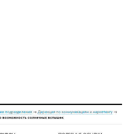
ие подразделения
→
Дирекция по коммуникациям и маркетингу
→
 возможность солнечных вспышек