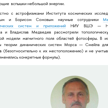
ющие вспышки небольшой энергии.
стно с астрофизиками Института космических иссл
ным и Борисом Сомовым научные сотрудники
Ме
ических систем и приложений
НИУ ВШЭ — Нижн
а и Владислав Медведев рассмотрели топологическу
ной модели магнитного поля областей фотосферы. В ис
ы теории динамических систем Морса — Смейла для 
в (безотносительно к их местоположению) и не учитыв
именялись конкретные формулы).