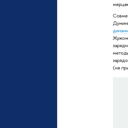
мерца
Совме
Думи
динам
Жужом
заряд
метод
зарядо
(не пр