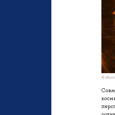
© iStock
Совм
косм
перс
солн