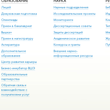
ОБРАЗОВАНИЕ
НАУКА
Р
Лицей
Научные подразделения
Би
Довузовская подготовка
Исследовательские проекты
Из
Олимпиады
Мониторинги
Кн
Прием в бакалавриат
Диссертационные советы
Ти
Вышка+
Защиты диссертаций
Ме
Прием в магистратуру
Академическое развитие
Жу
Аспирантура
Конкурсы и гранты
Пу
Дополнительное
Внешние научно-
образование
информационные ресурсы
Центр развития карьеры
Бизнес-инкубатор ВШЭ
Образовательные
партнерства
Обратная связь и
взаимодействие с
получателями услуг