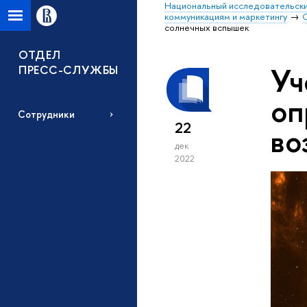
Национальный исследовательски
коммуникациям и маркетингу
солнечных вспышек
ОТДЕЛ
Уч
ПРЕСС-СЛУЖБЫ
оп
Сотрудники
22
во
дек
2022