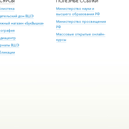
ЕСУРСЫ
ПОЛЕЗНЫЕ ССЫЛКИ
блиотека
Министерство науки и
высшего образования РФ
дательский дом ВШЭ
Министерство просвещения
ижный магазин «БукВышка»
РФ
пография
Массовые открытые онлайн-
диацентр
курсы
рналы ВШЭ
бликации