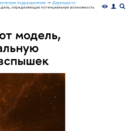
енческие подразделения
Дирекция по
дель, определяющую потенциальную возможность
т модель,
альную
 вспышек