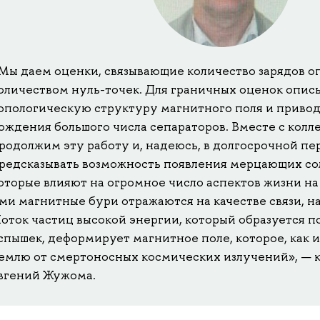
Мы даем оценки, связывающие количество зарядов о
оличеством нуль-точек. Для граничных оценок опис
опологическую структуру магнитного поля и приво
ождения большого числа сепараторов. Вместе с кол
родолжим эту работу и, надеюсь, в долгосрочной п
редсказывать возможность появления мерцающих со
оторые влияют на огромное число аспектов жизни н
ми магнитные бури отражаются на качестве связи, н
оток частиц высокой энергии, который образуется п
спышек, деформирует магнитное поле, которое, как 
емлю от смертоносных космических излучений», —
вгений Жужома.