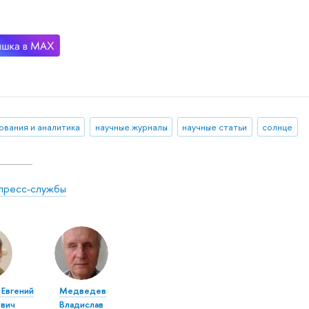
ования и аналитика
научные журналы
научные статьи
солнце
пресс-службы
Евгений
Медведев
вич
Владислав